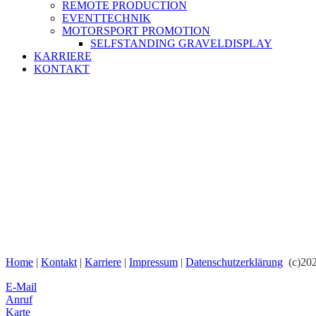
REMOTE PRODUCTION
EVENTTECHNIK
MOTORSPORT PROMOTION
SELFSTANDING GRAVELDISPLAY
KARRIERE
KONTAKT
Home
|
Kontakt
|
Karriere
|
Impr
es
sum
|
Datenschutzerklärung
(c)20
E-Mail
Anruf
Karte