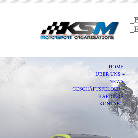
_
_
HOME
ÜBER UNS
NEWS
GESCHÄFTSFELDER
KARRIERE
KONTAKT